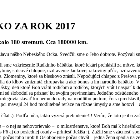
O ZA ROK 2017
olo 180 stretnutí. Cca 180000 km.
oslavu nášho Nebeského Ocka. Svedčili sme o Jeho dobrote. Pozývali sm
me vzkriesenie Radkinho bábätka, ktoré lekári prehlásili za mŕtve, kto
rytmie, srdcové chlopne, uzdravenie Jankovej rakoviny pľúc, uzdraveni
us. Zlomeniny, ktoré sa bleskovo zrástli. Nepočujúci chlapec z Prešov
tila do kĺbov zmiznutá chrupavka a ako bonus a im narodilo babätko. Vš
sky, deti ktoré Boh vrátil rodičom a rodičov, ktorých vrátil naspäť k
 oni sú slobodní sa priznať ku svojim previneniam. Jedného odsúdeneho 
í kolegovia stavať ku nemu do rady na modlitbu po tom, čo sa predsta
lapci mavajú 24 hod modlitebné reťaze na rôzne úmysly a sme hotoví – 
 :). Podľa mňa, takto vyzerá prebudenie!!! Verím, že toto je iba zač
ne – o nej sa nehovorievalo – o milosrdenstve, ktoré Boh má k hriešnik
 s F6 aj do poslednej osady – priniesť Ježiša :). Zažili sme vzácnosť 
počas toho urobil! Oslobodenie počas chvál – jedna žena spadla na zem