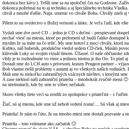
dokonca bez kávy:). Tešíli sme sa na spoločný čas na Godzone. Zažív
dokonca požehnal na to aj techniku a aj špeciálneho technika Vladka
chvál a mnohé ďalšie. Napr. umenie vo chvále Boha. Chvály zneli aj v
Píšem to na svedectvo o Božej vernosti a láske. Je veľa ľudí, kde e
Vydali sme dve nové CD – jedno je CD s deťmi – prespievané dospel
nechať viesť na miesta, ktoré po prelomení už budú ľahko dostupné
myslim že sa máte na čo tešiť. My sme hotoví z moci chvály, ktorú na
Kubko, náš bubeník, produkčne viedol sedem CD-čiek. Musím povedať,
klávesák Luky so svojim vizuál tímom. Úžasné. O naše občianske zdru
vždy je to rozhodnutie vo viere a jedinou istotou je iba On. To platí 
Dostali sme do LCH auto s privesom, krasny Peugeot partner – výjaz
Boh vlastne riešil problemy s autami aj vo všetkych našich rodinách
Mali sme tu niekoľko zahraničných vzácnych návštev, s ktorými sme 
A zase niektorí naši zahraniční priatelia – mnohokrát zvučné mená 🙂
na stretnutiach, kde by sme to vôbec nečakali.
Skoro všetky tieto veci sa zrodili zo spolupráce s priateľmi – s ľuď
Žiaľ, sú aj miesta, kde sme už neboli vedení zostať… Sú však aj miest
Priatelia! Je nám to ľúto, že na mnoho miest sme dostali pozvanie a
Priatelia – toto vnímame ako začiatok 🙂
Chceme pozvať do akcie VÁS – s chválou Boha na perách a svedectv