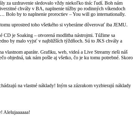
ály za uzdravenie sledovalo vždy niekoľko tisíc ľudí. Boh nám
niverzitné chvály v BA, naplnenie túžby po rodinných víkendoch
 Bolo by to naplnenie proroctiev – You will go internationally.
iek tomu uprostred toho všetkého si vyberáme dôverovať iba JEMU.
 CD je Soaking – otvorená modlitba nástrojmi. Túžime sa
no by malo vyjsť v najbližších týždňoch. Sú to JKS chvály a
 vlastnom aparáte. Grafiku, web, videá a Live Streamy rieši náš
čo objedná, tak nám pošle aj všetko, čo je ku tomu potrebné. Skoro
richádzajú na vlastné náklady! Iným sa zázrakom vyzbierajú náklady
e! Alelujaaaaaa!