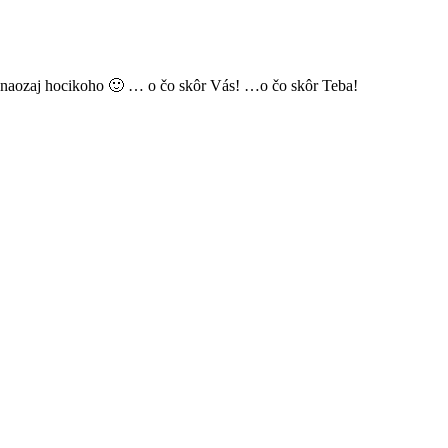
iť naozaj hocikoho 🙂 … o čo skôr Vás! …o čo skôr Teba!