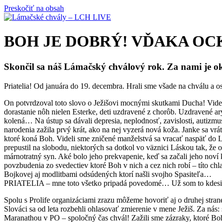
Preskočiť na obsah
BOH JE DOBRÝ! VĎAKA OCK
Skončil sa náš Lámačský chválový rok. Za nami je ok
Priatelia! Od januára do 19. decembra. Hrali sme všade na chválu a 
On potvrdzoval toto slovo o Ježišovi mocnými skutkami Ducha! Videli s
dorastanie nôh nielen Esterke, deti uzdravené z chorôb. Uzdravené a
kolená… Na ústup sa dávali depresia, neplodnosť, zavislosti, autizm
narodenia zažila prvý krát, ako na nej vyzerá nová koža. Janke sa vrá
ktoré koná Boh. Videli sme zničené manželstvá sa vracať naspäť do Lá
prepustil na slobodu, niektorých sa dotkol vo väznici Láskou tak, že
márnotratný syn. Aké bolo jeho prekvapenie, keď sa začali jeho nov
povzbudenia zo svedectiev ktoré Boh v nich a cez nich robí – títo ch
Bojkovej aj modlitbami odsúdených ktorí našli svojho Spasiteľa…
PRIATELIA – mne toto všetko pripadá povedomé… Už som to kdesi čítal
Spolu s Prolife organizáciami zrazu môžeme hovoriť aj o druhej stra
Slováci sa od leta rozbehli ohlasovať zmierenie v mene Ježiš. Za nás:
Maranathou v PO – spoločný čas chvál! Zažili sme zázraky, ktoré Boh 