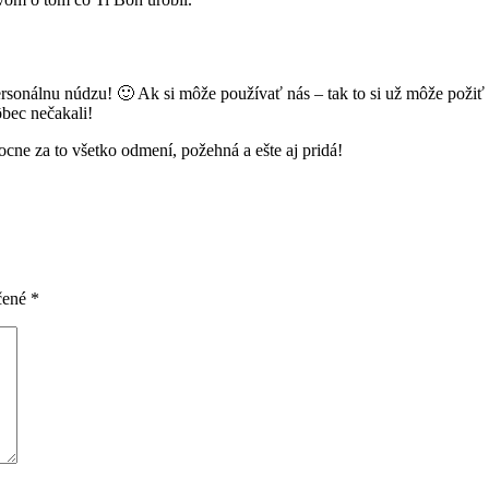
ersonálnu núdzu! 🙂 Ak si môže používať nás – tak to si už môže pož
ôbec nečakali!
ne za to všetko odmení, požehná a ešte aj pridá!
čené
*