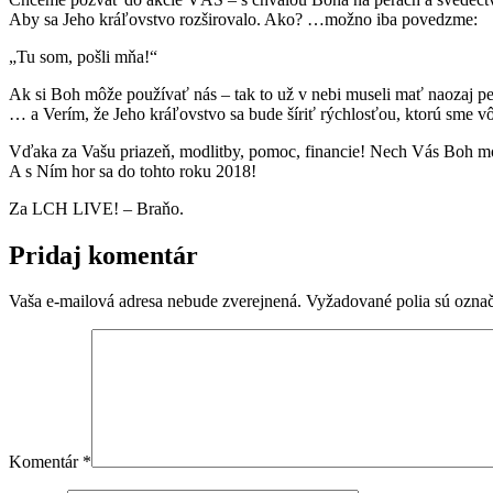
Aby sa Jeho kráľovstvo rozširovalo. Ako? …možno iba povedzme:
„Tu som, pošli mňa!“
Ak si Boh môže používať nás – tak to už v nebi museli mať naozaj p
… a Verím, že Jeho kráľovstvo sa bude šíriť rýchlosťou, ktorú sme v
Vďaka za Vašu priazeň, modlitby, pomoc, financie! Nech Vás Boh moc
A s Ním hor sa do tohto roku 2018!
Za LCH LIVE! – Braňo.
Pridaj komentár
Vaša e-mailová adresa nebude zverejnená.
Vyžadované polia sú ozna
Komentár
*