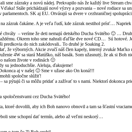
ali sme zázraky a novú nádej. Prekvapilo nás že každý live Stream chv
. Vďaka! Stále prichádzajú nové výzvy a pozvania – nové rodiace sa u
 parlamentoch. SK aj EU. Otvárajú sa dvere v cezhraničnej spolupráci…
šte na zázrak čakáme. A je veľa ľudí, kde zázrak nestihol prísť… Napr
é chvály – veríme že deti nemajú detského Ducha Svätého 🙂 … Druhé
 každému. Okrem toho sme nahrali ďaľšie dve nové CD… Sú hotové. Jed
ši predkovia do nich zakódovali.. To druhé je Soaking 2.
 že výborných. Akcie zvučí náš člen kapely, interný zvukár Maťko na
ženie 4W sa stará Matúško, náš basák. Som užasnutý, že ak si Boh nie
aj o našom živote v rodinách 🙂
dy su jednoduchšie. Aleluja, ďakujeme!
. Dokonca aj v našej 🙂 Sme v užase ako On koná!!!
mohli spoločne slúžiť!
 – sa pýtajú či sa môžu pridať a zažívať to s nami. Niektorí dokonca p
mi a spoločenstvami cez Ducha Svätého!
a, ktoré dovolili, aby ich Boh nanovo obnovil a tam sa šťastní vraciam
 neboli sme schopní dať termín, alebo až veľmi neskorý…
om o tom čo Ti Boh urobil.