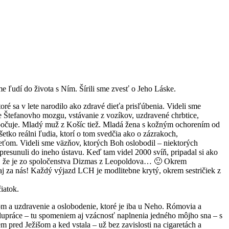
e ľudí do života s Ním. Šírili sme zvesť o Jeho Láske.
ré sa v lete narodilo ako zdravé dieťa prisľúbenia. Videli sme
e Štefanovho mozgu, vstávanie z vozíkov, uzdravené chrbtice,
a počuje. Mladý muž z Košíc tiež. Mladá žena s kožným ochorením od
etko reálni ľudia, ktorí o tom svedčia ako o zázrakoch,
 deťom. Videli sme väzňov, ktorých Boh oslobodil – niektorých
presunuli do ineho ústavu. Keď tam videl 2000 svíň, pripadal si ako
vil, že je zo spoločenstva Dizmas z Leopoldova… 🙂 Okrem
aj za nás! Každý výjazd LCH je modlitebne krytý, okrem sestričiek z
iatok.
om a uzdravenie a oslobodenie, ktoré je iba u Neho. Rómovia a
spolupráce – tu spomeniem aj vzácnosť naplnenia jedného môjho sna – s
 pred Ježišom a ked vstala – už bez zavislosti na cigaretách a