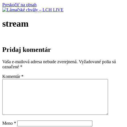
Preskočiť na obsah
stream
Pridaj komentár
Vaša e-mailová adresa nebude zverejnená.
Vyžadované polia sú
označené
*
Komentár
*
Meno
*