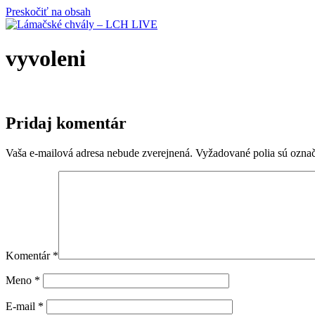
Preskočiť na obsah
vyvoleni
Pridaj komentár
Vaša e-mailová adresa nebude zverejnená.
Vyžadované polia sú ozna
Komentár
*
Meno
*
E-mail
*