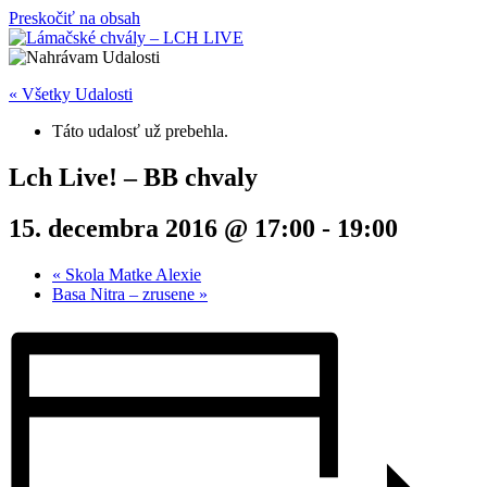
Preskočiť na obsah
« Všetky Udalosti
Táto udalosť už prebehla.
Lch Live! – BB chvaly
15. decembra 2016 @ 17:00
-
19:00
«
Skola Matke Alexie
Basa Nitra – zrusene
»