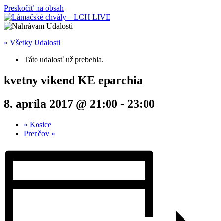
Preskočiť na obsah
« Všetky Udalosti
Táto udalosť už prebehla.
kvetny vikend KE eparchia
8. apríla 2017 @ 21:00
-
23:00
«
Kosice
Prenčov
»