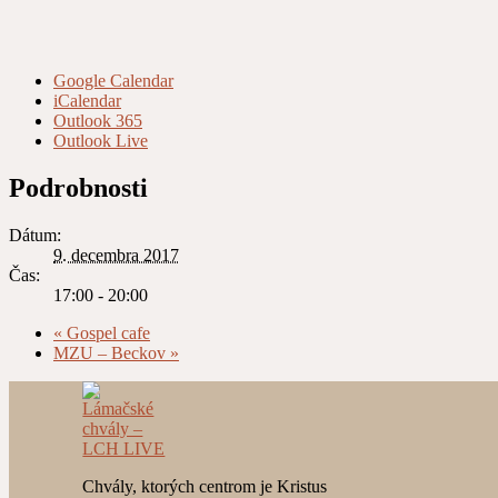
Google Calendar
iCalendar
Outlook 365
Outlook Live
Podrobnosti
Dátum:
9. decembra 2017
Čas:
17:00 - 20:00
«
Gospel cafe
MZU – Beckov
»
Chvály, ktorých centrom je Kristus