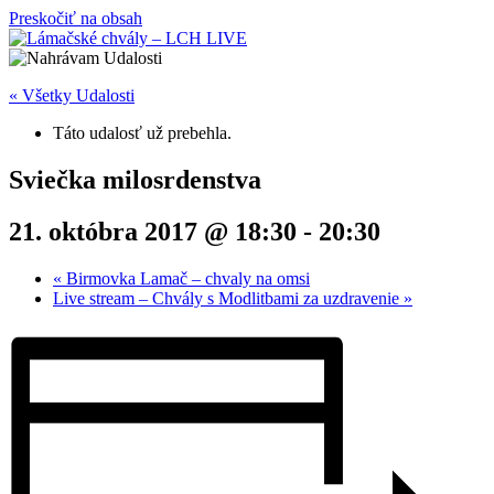
Preskočiť na obsah
« Všetky Udalosti
Táto udalosť už prebehla.
Sviečka milosrdenstva
21. októbra 2017 @ 18:30
-
20:30
«
Birmovka Lamač – chvaly na omsi
Live stream – Chvály s Modlitbami za uzdravenie
»