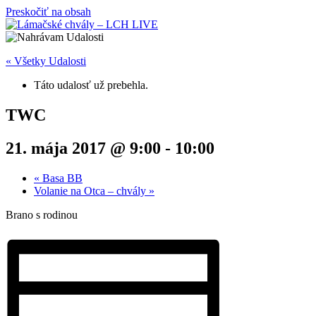
Preskočiť na obsah
« Všetky Udalosti
Táto udalosť už prebehla.
TWC
21. mája 2017 @ 9:00
-
10:00
«
Basa BB
Volanie na Otca – chvály
»
Brano s rodinou