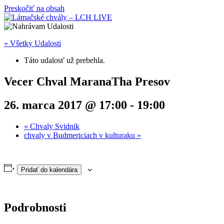
Preskočiť na obsah
« Všetky Udalosti
Táto udalosť už prebehla.
Vecer Chval MaranaTha Presov
26. marca 2017 @ 17:00
-
19:00
«
Chvaly Svidnik
chvaly v Budmericiach v kulturaku
»
Pridať do kalendára
Podrobnosti