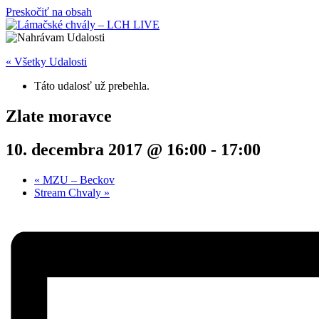
Preskočiť na obsah
« Všetky Udalosti
Táto udalosť už prebehla.
Zlate moravce
10. decembra 2017 @ 16:00
-
17:00
«
MZU – Beckov
Stream Chvaly
»