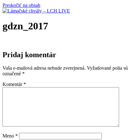
Preskočiť na obsah
gdzn_2017
Pridaj komentár
Vaša e-mailová adresa nebude zverejnená.
Vyžadované polia sú
označené
*
Komentár
*
Meno
*