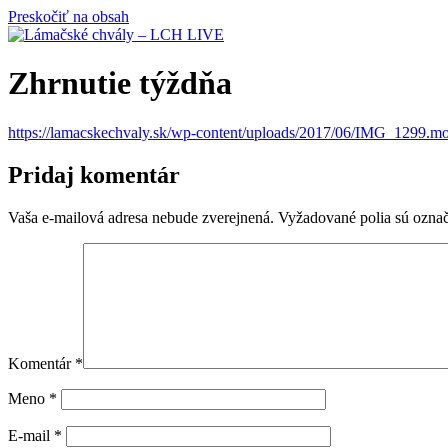
Preskočiť na obsah
Zhrnutie týždňa
https://lamacskechvaly.sk/wp-content/uploads/2017/06/IMG_1299.m
Pridaj komentár
Vaša e-mailová adresa nebude zverejnená.
Vyžadované polia sú ozna
Komentár
*
Meno
*
E-mail
*