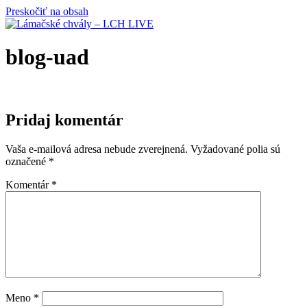
Preskočiť na obsah
blog-uad
Pridaj komentár
Vaša e-mailová adresa nebude zverejnená.
Vyžadované polia sú
označené
*
Komentár
*
Meno
*