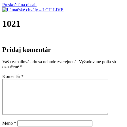
Preskočiť na obsah
1021
Pridaj komentár
Vaša e-mailová adresa nebude zverejnená.
Vyžadované polia sú
označené
*
Komentár
*
Meno
*