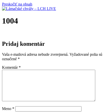
Preskočiť na obsah
1004
Pridaj komentár
Vaša e-mailová adresa nebude zverejnená.
Vyžadované polia sú
označené
*
Komentár
*
Meno
*