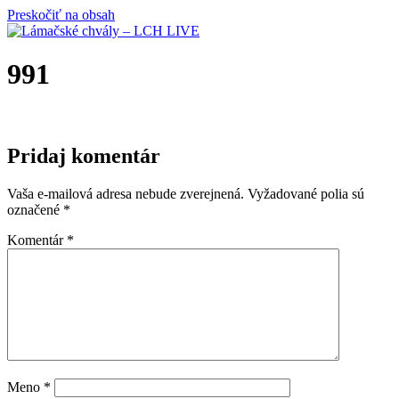
Preskočiť na obsah
991
Pridaj komentár
Vaša e-mailová adresa nebude zverejnená.
Vyžadované polia sú
označené
*
Komentár
*
Meno
*