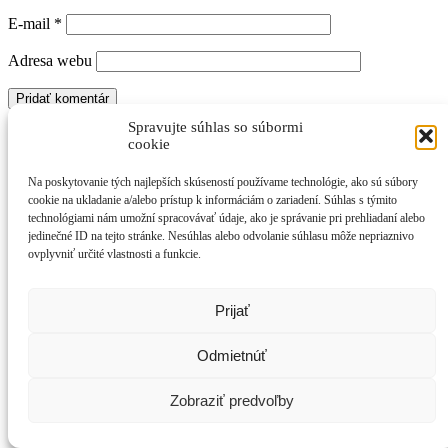
E-mail
*
Adresa webu
Spravujte súhlas so súbormi
cookie
Chvály, ktorých centrom je Kristus
Na poskytovanie tých najlepších skúseností používame technológie, ako sú súbory
cookie na ukladanie a/alebo prístup k informáciám o zariadení. Súhlas s týmito
© 1998 - večnosť 😊 LCH LIVE
technológiami nám umožní spracovávať údaje, ako je správanie pri prehliadaní alebo
jedinečné ID na tejto stránke. Nesúhlas alebo odvolanie súhlasu môže nepriaznivo
ovplyvniť určité vlastnosti a funkcie.
Prijať
Odmietnúť
Zobraziť predvoľby