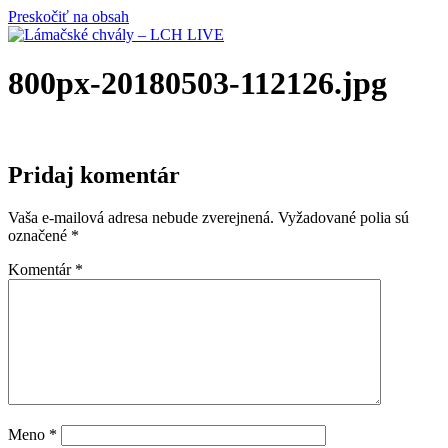
Preskočiť na obsah
800px-20180503-112126.jpg
Pridaj komentár
Vaša e-mailová adresa nebude zverejnená.
Vyžadované polia sú
označené
*
Komentár
*
Meno
*