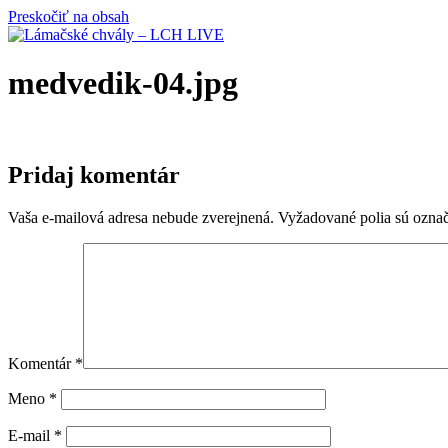
Preskočiť na obsah
medvedik-04.jpg
Pridaj komentár
Vaša e-mailová adresa nebude zverejnená.
Vyžadované polia sú ozna
Komentár
*
Meno
*
E-mail
*