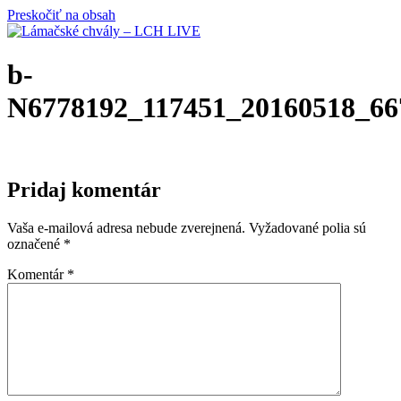
Preskočiť na obsah
b-
N6778192_117451_20160518_66
Pridaj komentár
Vaša e-mailová adresa nebude zverejnená.
Vyžadované polia sú
označené
*
Komentár
*