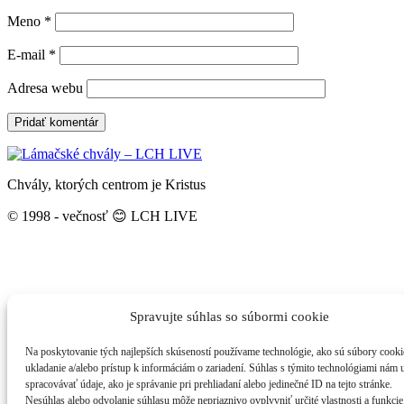
Meno
*
E-mail
*
Adresa webu
Chvály, ktorých centrom je Kristus
© 1998 - večnosť 😊 LCH LIVE
Spravujte súhlas so súbormi cookie
Na poskytovanie tých najlepších skúseností používame technológie, ako sú súbory cooki
ukladanie a/alebo prístup k informáciám o zariadení. Súhlas s týmito technológiami nám
spracovávať údaje, ako je správanie pri prehliadaní alebo jedinečné ID na tejto stránke.
Nesúhlas alebo odvolanie súhlasu môže nepriaznivo ovplyvniť určité vlastnosti a funkcie