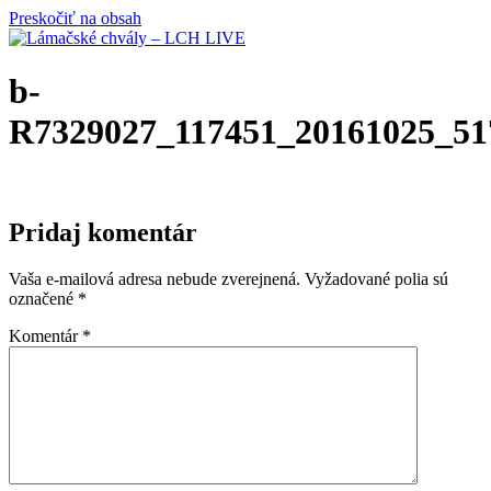
Preskočiť na obsah
b-
R7329027_117451_20161025_51
Pridaj komentár
Vaša e-mailová adresa nebude zverejnená.
Vyžadované polia sú
označené
*
Komentár
*