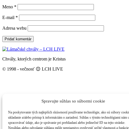
Meno
*
E-mail
*
Adresa webu
Chvály, ktorých centrom je Kristus
© 1998 - večnosť 😊 LCH LIVE
Spravujte súhlas so súbormi cookie
Na poskytovanie tých najlepších skúseností používame technológie, ako sú súbory cooki
ukladanie a/alebo prístup k informáciám o zariadení. Súhlas s týmito technológiami nám
spracovávať údaje, ako je správanie pri prehliadaní alebo jedinečné ID na tejto stránke.
Nesúhlas alebo odvolanie súhlasu môže nepriaznivo ovplyvniť určité vlastnosti a funkcie