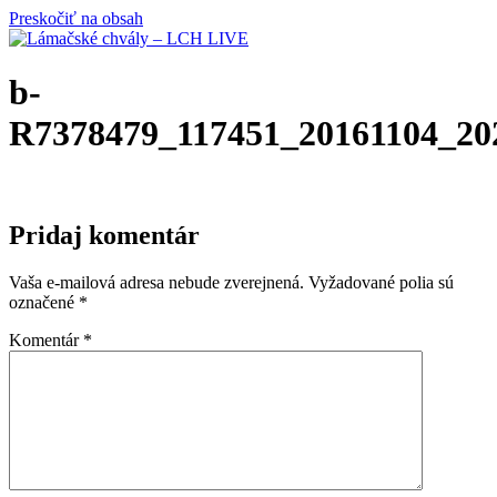
Preskočiť na obsah
b-
R7378479_117451_20161104_20
Pridaj komentár
Vaša e-mailová adresa nebude zverejnená.
Vyžadované polia sú
označené
*
Komentár
*