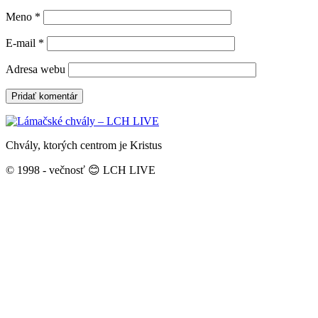
Meno
*
E-mail
*
Adresa webu
Chvály, ktorých centrom je Kristus
© 1998 - večnosť 😊 LCH LIVE