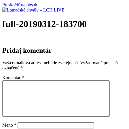
Preskočiť na obsah
full-20190312-183700
Pridaj komentár
Vaša e-mailová adresa nebude zverejnená.
Vyžadované polia sú
označené
*
Komentár
*
Meno
*